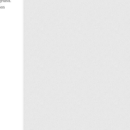
grund.
den