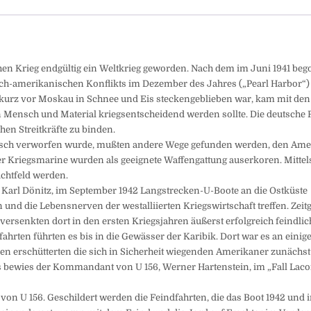
hen Krieg endgültig ein Weltkrieg geworden. Nach dem im Juni 1941 be
ch-amerikanischen Konflikts im Dezember des Jahres („Pearl Harbor“)
 kurz vor Moskau in Schnee und Eis steckengeblieben war, kam mit den
n Mensch und Material kriegsentscheidend werden sollte. Die deutsche
hen Streitkräfte zu binden.
rasch verworfen wurde, mußten andere Wege gefunden werden, den Am
er Kriegsmarine wurden als geeignete Waffengattung auserkoren. Mittel
achtfeld werden.
 Karl Dönitz, im September 1942 Langstrecken-U-Boote an die Ostküste
 und die Lebensnerven der westalliierten Kriegswirtschaft treffen. Zeitg
ersenkten dort in den ersten Kriegsjahren äußerst erfolgreich feindlich
hrten führten es bis in die Gewässer der Karibik. Dort war es an einig
onen erschütterten die sich in Sicherheit wiegenden Amerikaner zunächs
es bewies der Kommandant von U 156, Werner Hartenstein, im „Fall Laco
on U 156. Geschildert werden die Feindfahrten, die das Boot 1942 und 