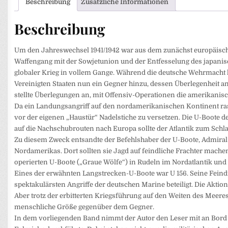
Beschreibung
Zusätzliche Informationen
Beschreibung
Um den Jahreswechsel 1941/1942 war aus dem zunächst euro­päisc
Waffengang mit der Sowjetunion und der Entfesselung des japanis
globaler Krieg in vollem Gange. Während die deutsche Wehrmacht
Vereinigten Staaten nun ein Gegner hinzu, dessen Überlegenheit a
stellte Überlegungen an, mit Offensiv-Operationen die amerikanisc
Da ein Landungsangriff auf den nordamerikanischen Kontinent 
vor der eigenen „Haustür“ Nadelstiche zu versetzen. Die U-Boote d
auf die Nachschub­routen nach Europa sollte der Atlantik zum Schl
Zu diesem Zweck entsandte der Befehlshaber der U-Boote, Admiral
Nordamerikas. Dort sollten sie Jagd auf feindliche Frachter machen
operierten U-Boote („Graue Wölfe“) in Rudeln im Nordatlantik und v
Eines der erwähnten Langstrecken-U-Boote war U 156. Seine Feindfa
spektakulärsten Angriffe der deutschen Marine beteiligt. Die Akti
Aber trotz der erbitterten Kriegsführung auf den Weiten des Meer
menschliche Größe gegenüber dem Gegner.
In dem vorliegenden Band nimmt der Autor den Leser mit an Bord v