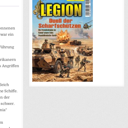
gonnenen
 war ein
 Führung
erikanern
s Angriffen
leich
e Schiffe.
en der
t schwer.
nia“
im