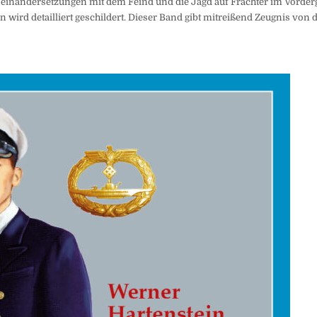
Auseinandersetzungen mit dem Feind und die Jagd auf Frachter im Vorder
wird detailliert geschildert. Dieser Band gibt mitreißend Zeugnis von 