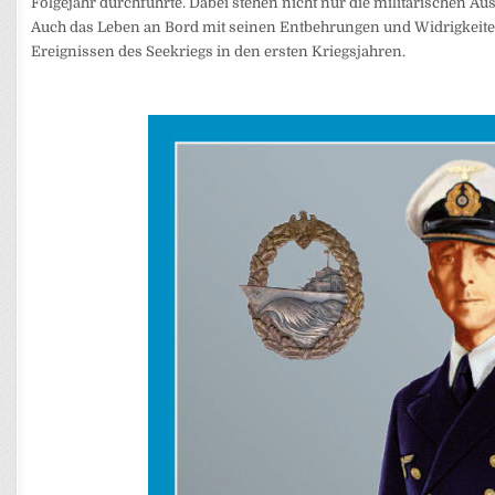
Folgejahr durchführte. Dabei stehen nicht nur die militärischen 
Auch das Leben an Bord mit seinen Entbehrungen und Widrigkeiten 
Ereignissen des Seekriegs in den ersten Kriegsjahren.