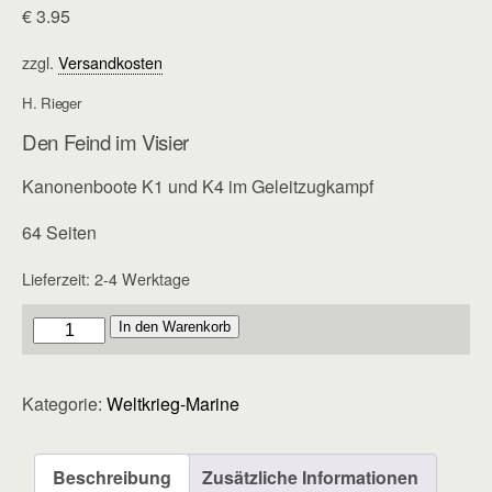
€
3.95
zzgl.
Versandkosten
H. Rieger
Den Feind im Visier
Kanonenboote K1 und K4 im Geleitzugkampf
64 Seiten
Lieferzeit:
2-4 Werktage
Marine
In den Warenkorb
-
Heft
Kategorie:
Weltkrieg-Marine
14
Menge
Beschreibung
Zusätzliche Informationen