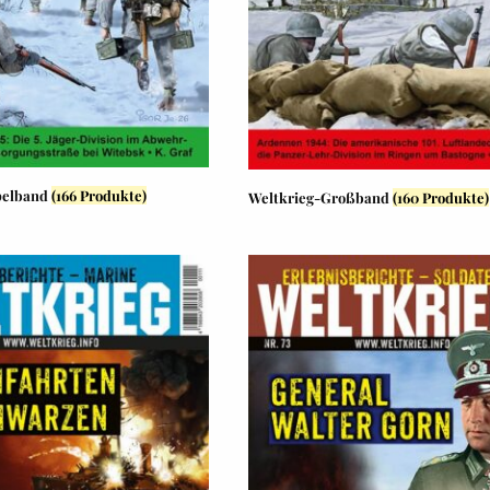
pelband
(166 Produkte)
Weltkrieg-Großband
(160 Produkte)