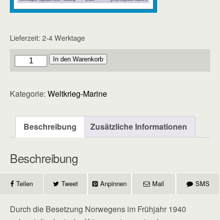
Lieferzeit:
2-4 Werktage
Marine
In den Warenkorb
-
Heft
Kategorie:
Weltkrieg-Marine
10
Menge
Beschreibung
Zusätzliche Informationen
Beschreibung
Teilen
Tweet
Anpinnen
Mail
SMS
Durch die Besetzung Norwegens im Frühjahr 1940