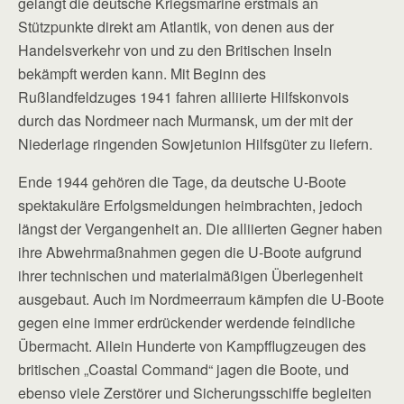
gelangt die deutsche Kriegsmarine erstmals an
Stützpunkte direkt am Atlantik, von denen aus der
Handelsverkehr von und zu den Britischen Inseln
bekämpft werden kann. Mit Beginn des
Rußlandfeldzuges 1941 fahren alliierte Hilfskonvois
durch das Nordmeer nach Murmansk, um der mit der
Niederlage ringenden Sowjetunion Hilfsgüter zu liefern.
Ende 1944 gehören die Tage, da deutsche U‑Boote
spektakuläre Erfolgsmeldungen heimbrachten, jedoch
längst der Vergangenheit an. Die alliierten Gegner haben
ihre Abwehrmaßnahmen gegen die U-Boote aufgrund
ihrer technischen und materialmäßigen Überlegenheit
ausgebaut. Auch im Nordmeerraum kämpfen die U-Boote
gegen eine immer erdrückender werdende feindliche
Übermacht. Allein Hunderte von Kampfflugzeugen des
britischen „Coastal Command“ jagen die Boote, und
ebenso viele Zerstörer und Sicherungsschiffe begleiten