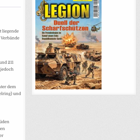
t liegende
e Verbände
und 211
 jedoch
nter dem
elring) und
Süden
den
er