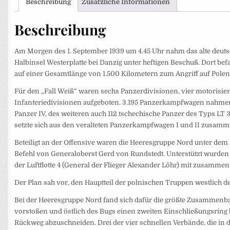
Beschreibung
Zusätzliche Informationen
Beschreibung
Am Morgen des 1. September 1939 um 4.45 Uhr nahm das alte deuts
Halbinsel Westerplatte bei Danzig unter heftigen Beschuß. Dort bef
auf einer Gesamtlänge von 1.500 Kilometern zum Angriff auf Polen
Für den „Fall Weiß“ waren sechs Panzerdivisionen, vier motorisiert
Infanteriedivisionen aufgeboten. 3.195 Panzerkampfwagen nahmen a
Panzer IV, des weiteren auch 112 tschechische Panzer des Typs LT 35
setzte sich aus den veralteten Panzerkampfwagen I und II zusamm
Beteiligt an der Offensive waren die Heeresgruppe Nord unter de
Befehl von Generaloberst Gerd von Rundstedt. Unterstützt wurden di
der Luftflotte 4 (General der Flieger Alexander Löhr) mit zusammen
Der Plan sah vor, den Hauptteil der polnischen Truppen westlich 
Bei der Heeresgruppe Nord fand sich dafür die größte Zusammenba
vorstoßen und östlich des Bugs einen zweiten Einschließungsring 
Rückweg abzuschneiden. Drei der vier schnellen Verbände, die in