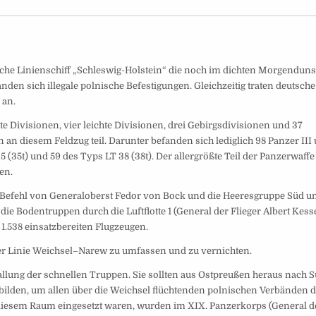
che Linienschiff „Schleswig-Holstein“ die noch im dichten Morgenduns
anden sich illegale polnische Befestigungen. Gleichzeitig traten deutsch
 an.
e Divisionen, vier leichte Divisionen, drei Gebirgsdivisionen und 37
n diesem Feldzug teil. Darunter befanden sich lediglich 98 Panzer III 
 (35t) und 59 des Typs LT 38 (38t). Der allergrößte Teil der Panzerwaffe
en.
m Befehl von Generaloberst Fedor von Bock und die Heeresgruppe Süd u
e Bodentruppen durch die Luftflotte 1 (General der Flieger Albert Kess
 1.538 einsatzbereiten Flugzeugen.
der Linie Weichsel–Narew zu umfassen und zu vernichten.
llung der schnellen Truppen. Sie sollten aus Ostpreußen heraus nach 
bilden, um allen über die Weichsel flüchtenden polnischen Verbänden 
 diesem Raum eingesetzt waren, wurden im XIX. Panzerkorps (General d