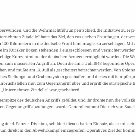
überwunden, und die Wehrmachtführung entschied, die Initiative zu erg
ernehmen Zitadelle“ hatte das Ziel, den russischen Frontbogen, der we
120 Kilometern in die deutsche Front hineinragte, zu zerschlagen. Mit 
die im Kursker Bogen stehenden å eingeschlossen und vernichtet werden
 wichtige Konzentration der deutschen Armeen ermöglicht worden. Die 
en zum massierten Angriff an. Doch die am 5. Juli 1943 begonnene Oper
n und mußte am 16. Juli als gescheitert betrachtet werden. Von Spion
isches Stellungs- und Grabensystem geschaffen und dieses mit kampferp
bruchstellen nun zum Gegenangriff über und ergriff die strategische In
s „Unternehmen Zitadelle“ war gescheitert!
erspitze des deutschen Angriffs gebildet, und ihr drohte nun die vollst
en Gegenangriff abzufangen, wurde Generalleutnant Dietrich von Sauck
 der 4. Panzer-Division, schildert diesen harten Einsatz, als er mit sei
 um direkt in den Abwehrkampf einzugreifen. Operatives Ziel der ko