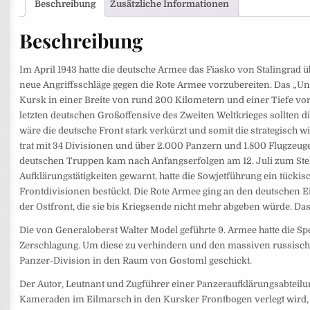
Beschreibung
Zusätzliche Informationen
Beschreibung
Im April 1943 hatte die deutsche Armee das Fiasko von Stalingrad 
neue Angriffsschläge gegen die Rote Armee vorzubereiten. Das „Unt
Kursk in einer Breite von rund 200 Kilometern und einer Tiefe von 
letzten deutschen Großoffensive des Zweiten Weltkrieges sollten 
wäre die deutsche Front stark verkürzt und somit die strategisch
trat mit 34 Divisionen und über 2.000 Panzern und 1.800 Flugzeug
deutschen Truppen kam nach Anfangserfolgen am 12. Juli zum Stehe
Aufklärungstätigkeiten gewarnt, hatte die Sowjetführung ein tück
Frontdivisionen bestückt. Die Rote Armee ging an den deutschen Ein
der Ostfront, die sie bis Kriegsende nicht mehr abgeben würde. Da
Die von Generaloberst Walter Model geführte 9. Armee hatte die Spe
Zerschlagung. Um diese zu verhindern und den massiven russisch
Panzer-Division in den Raum von Gostoml geschickt.
Der Autor, Leutnant und Zugführer einer Panzeraufklärungsabteilung
Kameraden im Eilmarsch in den Kursker Frontbogen verlegt wird,