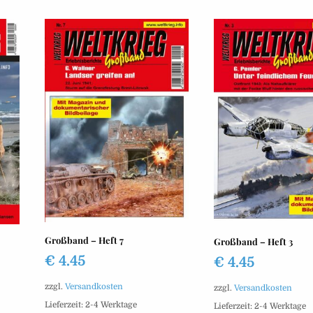
Großband – Heft 7
Großband – Heft 3
€
4.45
€
4.45
zzgl.
Versandkosten
zzgl.
Versandkosten
Lieferzeit:
2-4 Werktage
Lieferzeit:
2-4 Werktage