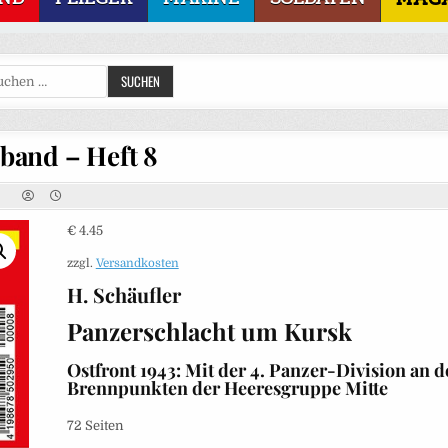
Suchen
SUCHEN
nach:
band – Heft 8
€
4.45
zzgl.
Versandkosten
H. Schäufler
Panzerschlacht um Kursk
Ostfront 1943: Mit der 4. Panzer-Division an 
Brennpunkten der Heeresgruppe Mitte
72 Seiten