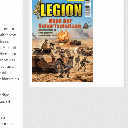
reifen und
stlich von
dieser
. Hiermit
Wehrmacht
ation der
age- und
robten
itiative an
ändige
ens 4.
nen
mmenden