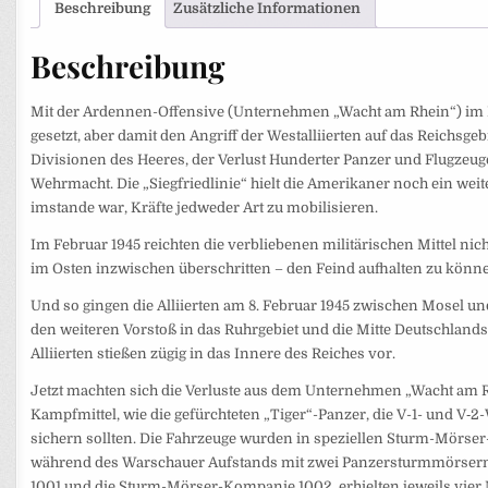
Beschreibung
Zusätzliche Informationen
Beschreibung
Mit der Ardennen-Offensive (Unternehmen „Wacht am Rhein“) im De
gesetzt, aber damit den Angriff der Westalliierten auf das Reichs
Divisionen des Heeres, der Verlust Hunderter Panzer und Flugzeug
Wehrmacht. Die „Siegfriedlinie“ hielt die Amerikaner noch ein wei
imstande war, Kräfte jedweder Art zu mobilisieren.
Im Februar 1945 reichten die verbliebenen militärischen Mittel ni
im Osten inzwischen überschritten – den Feind aufhalten zu könn
Und so gingen die Alliierten am 8. Februar 1945 zwischen Mosel und
den weiteren Vorstoß in das Ruhrgebiet und die Mitte Deutschland
Alliierten stießen zügig in das Innere des Reiches vor.
Jetzt machten sich die Verluste aus dem Unternehmen „Wacht am R
Kampfmittel, wie die gefürchteten „Tiger“-Panzer, die V-1- und V‑2
sichern sollten. Die Fahrzeuge wurden in speziellen Sturm-Mörse
während des Warschauer Aufstands mit zwei Panzersturmmörsern 
1001 und die Sturm-Mörser-Kompanie 1002, erhielten jeweils vie