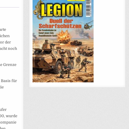
arte
eichen
or der
macht noch
he Grenze
 Basis für
die
ufer
000, wurde
-Kompanie
 den