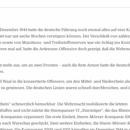
zember 1944 hatte die deutsche Führung noch einmal alles auf eine K
gebiet nur um sechs Wochen verzögern können. Der Verschleiß von zahlr
e sowie von Munitions- und Treibstoffreserven war ein Schlag ins Kont
teres mal auf, hatte die Ardennen-Offensive doch gezeigt, daß die Wehr
cht mehr aus, um an zwei Fronten – auch die Rote Armee hatte die deutsc
en.
 Waal in die konzertierte Offensive, um den Mittel- und Niederrhein als
s zu gewinnen. Die deutschen Linien waren schnell durchbrochen, und 
hein“ schmerzlich bemerkbar. Die Wehrmacht mobilisierte die letzten
-Waffen und nicht zuletzt die Sturmpanzer VI „Sturmtiger“, die das Rhein
r-Kompanien organisiert. Die erste Einheit, Sturm-Mörser-Kompanie 1
nach Warschau geschickt. Zwei weitere Einheiten, die Sturm-Mörser
r Mörser. Die Kompanien 1000 und 1001 kämpften im Dezember 1944 in