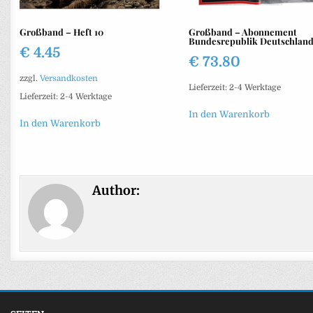
Großband – Heft 10
Großband – Abonnement
Bundesrepublik Deutschlan
€
4.45
€
73.80
zzgl.
Versandkosten
Lieferzeit:
2-4 Werktage
Lieferzeit:
2-4 Werktage
In den Warenkorb
In den Warenkorb
Author: