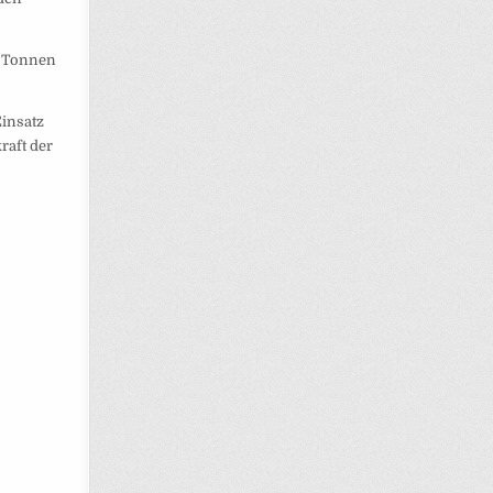
5 Tonnen
Einsatz
raft der