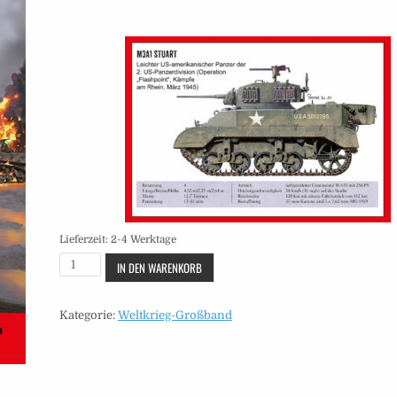
Lieferzeit:
2-4 Werktage
Großband
IN DEN WARENKORB
-
Heft
Kategorie:
Weltkrieg-Großband
91
Menge