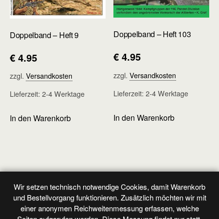
Doppelband – Heft 103
Doppelband – Heft 9
€
4.95
€
4.95
zzgl.
Versandkosten
zzgl.
Versandkosten
Lieferzeit:
2-4 Werktage
Lieferzeit:
2-4 Werktage
In den Warenkorb
In den Warenkorb
Wir setzen technisch notwendige Cookies, damit Warenkorb
Vorheriger Beitrag
Nächster Beitrag
und Bestellvorgang funktionieren. Zusätzlich möchten wir mit
Doppelband - Heft 18
Doppelband - Heft 20
einer anonymen Reichweitenmessung erfassen, welche
Seiten aufgerufen werden. Diese Messung findet nur statt,