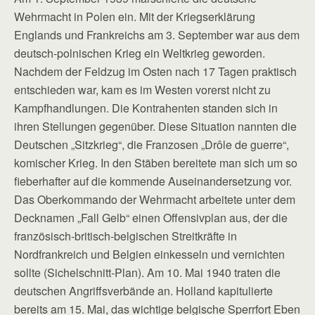
Wehrmacht in ­Polen ein. Mit der Kriegserklärung
Englands und Frankreichs am 3. September war aus dem
deutsch-polnischen Krieg ein Weltkrieg geworden.
Nachdem der Feldzug im Osten nach 17 Tagen praktisch
entschieden war, kam es im Westen vorerst nicht zu
Kampfhandlungen. Die Kontrahenten standen sich in
ihren Stellungen gegenüber. Diese Situation nannten die
Deutschen „Sitzkrieg“, die Franzosen „Drôle de guerre“,
komischer Krieg. In den Stäben bereitete man sich um so
fieberhafter auf die kommende Auseinandersetzung vor.
Das Oberkommando der Wehrmacht arbeitete unter dem
Decknamen „Fall Gelb“ einen Offensivplan aus, der die
fran­zösisch-britisch-belgischen Streitkräfte in
Nordfrankreich und Belgien einkesseln und vernichten
sollte (Sichelschnitt-Plan). Am 10. Mai 1940 traten die
deutschen Angriffsverbände an. Holland kapitulierte
bereits am 15. Mai, das wichtige belgische Sperrfort Eben