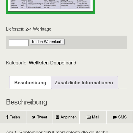
Lieferzeit:
2-4 Werktage
Doppelband
In den Warenkorb
-
Heft
Kategorie:
Weltkrieg-Doppelband
19
Menge
Beschreibung
Zusätzliche Informationen
Beschreibung
Teilen
Tweet
Anpinnen
Mail
SMS
Am 1. September 1939 marschierte die deutsche