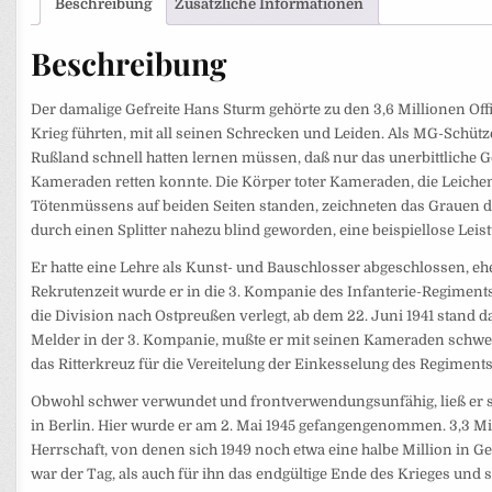
Beschreibung
Zusätzliche Informationen
Beschreibung
Der damalige Gefreite Hans Sturm gehörte zu den 3,6 Millionen Offi
Krieg führten, mit all seinen Schrecken und Leiden. Als MG-Schütz
Rußland schnell hatten lernen müssen, daß nur das unerbittliche G
Kameraden retten konnte. Die Körper toter Kameraden, die Leichen
Tötenmüssens auf beiden Seiten standen, zeichneten das Grauen des
durch einen Splitter nahezu blind geworden, eine beispiellose Leist
Er hatte eine Lehre als Kunst- und Bauschlosser abgeschlossen, eh
Rekrutenzeit wurde er in die 3. Kompanie des In­fanterie-Regiments
die Division nach Ostpreußen verlegt, ab dem 22. Juni 1941 stand 
Melder in der 3. Kompanie, mußte er mit seinen Kameraden schwer
das Ritterkreuz für die Vereitelung der Einkesselung des Regiments
Obwohl schwer verwundet und frontverwendungsunfähig, ließ er sic
in Berlin. Hier wurde er am 2. Mai 1945 gefangengenommen. 3,3 Mi
Herrschaft, von denen sich 1949 noch etwa eine halbe Million in G
war der Tag, als auch für ihn das endgültige Ende des Krieges und