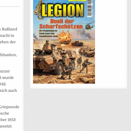
in Rußland
macht in
Leben der
Situation,
kurzer
41 wurde
1942
sich auch
 Kriegsende
ische
ober 1953
esetzt.