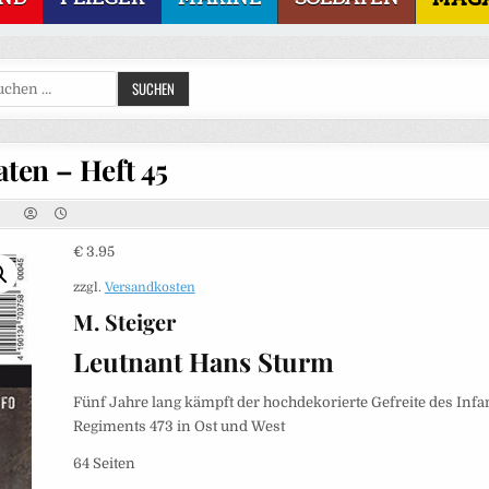
Suchen
SUCHEN
nach:
aten – Heft 45
€
3.95
zzgl.
Versandkosten
M. Steiger
Leutnant Hans Sturm
Fünf Jahre lang kämpft der hochdekorierte Gefreite des Infan
Regiments 473 in Ost und West
64 Seiten