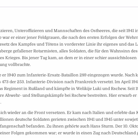
zieren, Unteroffizieren und Mannschaften des Ostheeres, die seit 1941 
e war er einer jener Feldgrauen, die nach den ersten Erfolgen der Wehr
esetz des Kampfes und Tötens in vorderster Linie ihr eigenes und das 
berge gefallener Rotarmisten, alles Soldaten, die für den Wahnsinn des
 Krieges. Bis jener Tag kam, an dem er in einer schier aussichtslosen 
ung vollbrachte.
e er 1940 zum Infanterie-Ersatz-Bataillon 289 eingezogen wurde. Nach 
 473 der 253. Infanterie-Division nach Frankreich versetzt. Im April 19
das Regiment in Rußland und kämpfte in Welikije Luki und Rschew. Seit 
e Abwehr- und Stellungskämpfe bei Rschew bestreiten. Hier erwarb er 
.
h wieder an die Front versetzen. Er kam nach Italien und erlebte das
llionen deutsche Soldaten gerieten zwischen 1941 und 1945 unter sowjet
efangenschaft befanden. Zu ihnen gehörte auch Hans Sturm. Der 10. Okt
 seiner Folgen gekommen war; er wurde in einen Zug nach Deutschland g