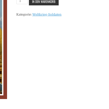
IN DEN WARENKORB
-
Heft
Kategorie:
Weltkrieg-Soldaten
16
Menge