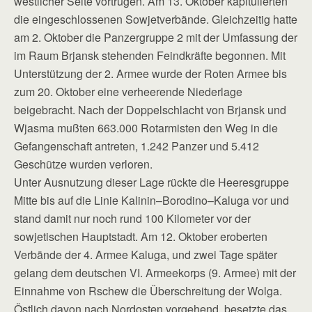
westlicher Seite vortrugen. Am 13. Oktober kapitulierten
die eingeschlossenen Sowjetverbände. Gleichzeitig hatte
am 2. Oktober die Panzergruppe 2 mit der Umfassung der
im Raum Brjansk stehenden Feindkräfte begonnen. Mit
Unterstützung der 2. Armee wurde der Roten Armee bis
zum 20. Oktober eine verheerende Niederlage
beigebracht. Nach der Doppelschlacht von Brjansk und
Wjasma mußten 663.000 Rotarmisten den Weg in die
Gefangenschaft antreten, 1.242 Panzer und 5.412
Geschütze wurden verloren.
Unter Ausnutzung dieser Lage rückte die Heeresgruppe
Mitte bis auf die Linie Kalinin–Borodino–Kaluga vor und
stand damit nur noch rund 100 Kilometer vor der
sowjetischen Hauptstadt. Am 12. Oktober eroberten
Verbände der 4. Armee Kaluga, und zwei Tage später
gelang dem deutschen VI. Armeekorps (9. Armee) mit der
Einnahme von Rschew die Überschreitung der Wolga.
Östlich davon nach Nordosten vorgehend, besetzte das