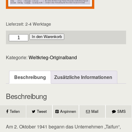
Lieferzeit:
2-4 Werktage
Originalband
In den Warenkorb
-
Heft
Kategorie:
Weltkrieg-Originalband
140
Menge
Beschreibung
Zusätzliche Informationen
Beschreibung
Teilen
Tweet
Anpinnen
Mail
SMS
Am 2. Oktober 1941 begann das Unternehmen „Taifun“,