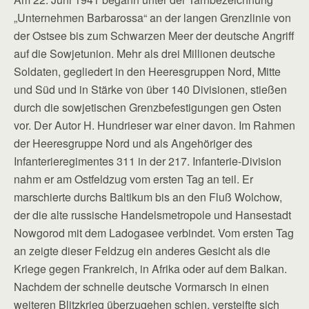
„Unternehmen Barbarossa“ an der langen Grenzlinie von
der Ostsee bis zum Schwarzen Meer der deutsche Angriff
auf die Sowjetunion. Mehr als drei Millionen deutsche
Soldaten, gegliedert in den Heeresgruppen Nord, Mitte
und Süd und in Stärke von über 140 Divisionen, stießen
durch die sowjetischen Grenzbefestigungen gen Osten
vor. Der Autor H. Hundrieser war einer davon. Im Rahmen
der Heeresgruppe Nord und als Angehöriger des
Infanterieregimentes 311 in der 217. Infanterie-Division
nahm er am Ostfeldzug vom ersten Tag an teil. Er
marschierte durchs Baltikum bis an den Fluß Wolchow,
der die alte russische Handelsmetropole und Hansestadt
Nowgorod mit dem Ladogasee verbindet. Vom ersten Tag
an zeigte dieser Feldzug ein anderes Gesicht als die
Kriege gegen Frankreich, in Afrika oder auf dem Balkan.
Nachdem der schnelle deutsche Vormarsch in einen
weiteren Blitzkrieg überzugehen schien, versteifte sich