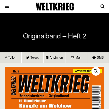
Originalband – Heft 2
Teilen
Tweet
Anpinnen
Mail
SMS