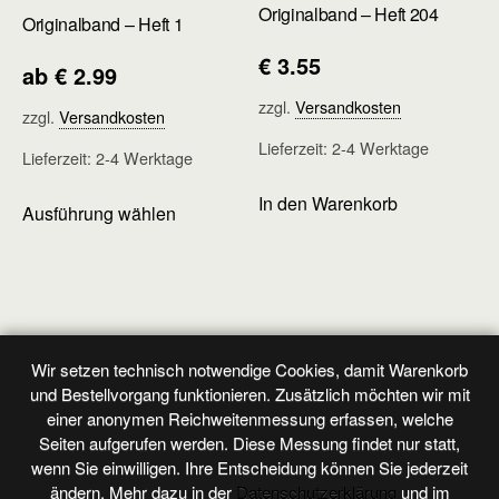
Originalband – Heft 204
Originalband – Heft 1
€
3.55
ab
€
2.99
zzgl.
Versandkosten
zzgl.
Versandkosten
Lieferzeit:
2-4 Werktage
Lieferzeit:
2-4 Werktage
Dieses
In den Warenkorb
Ausführung wählen
Produkt
weist
mehrere
Varianten
auf.
Die
Wir setzen technisch notwendige Cookies, damit Warenkorb
Vorheriger Beitrag
Nächster Beitrag
und Bestellvorgang funktionieren. Zusätzlich möchten wir mit
Optionen
Originalband - Heft 1
Originalband - Heft 3
einer anonymen Reichweitenmessung erfassen, welche
können
Seiten aufgerufen werden. Diese Messung findet nur statt,
auf
wenn Sie einwilligen. Ihre Entscheidung können Sie jederzeit
der
ändern. Mehr dazu in der
Datenschutzerklärung
und im