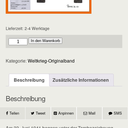
Lieferzeit:
2-4 Werktage
Originalband
In den Warenkorb
-
Heft
Kategorie:
Weltkrieg-Originalband
2
Menge
Beschreibung
Zusätzliche Informationen
Beschreibung
Teilen
Tweet
Anpinnen
Mail
SMS
Am 22. Juni 1941 begann unter der Tarnbezeichnung