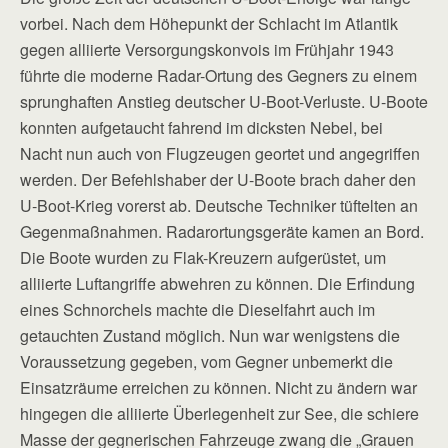
vorbei. Nach dem Höhepunkt der Schlacht im Atlantik
gegen alliierte Versorgungskonvois im Frühjahr 1943
führte die moderne Radar-­Ortung des Gegners zu einem
sprunghaften Anstieg deutscher U‑Boot-Verluste. U-Boote
konnten aufgetaucht fahrend im dicksten Nebel, bei
Nacht nun auch von Flugzeugen geortet und angegriffen
werden. Der Befehlshaber der U-Boote brach daher den
U‑Boot-Krieg vorerst ab. Deutsche Techniker tüftelten an
Gegenmaßnahmen. Radarortungsgeräte kamen an Bord.
Die Boote wurden zu Flak-Kreuzern aufgerüstet, um
alliierte Luftangriffe abwehren zu können. Die Erfindung
eines Schnorchels machte die Dieselfahrt auch im
getauchten Zustand möglich. Nun war wenigstens die
Voraussetzung gegeben, vom Gegner unbemerkt die
Einsatzräume erreichen zu können. Nicht zu ändern war
hingegen die alliierte Überlegenheit zur See, die schiere
Masse der gegnerischen Fahrzeuge zwang die „Grauen