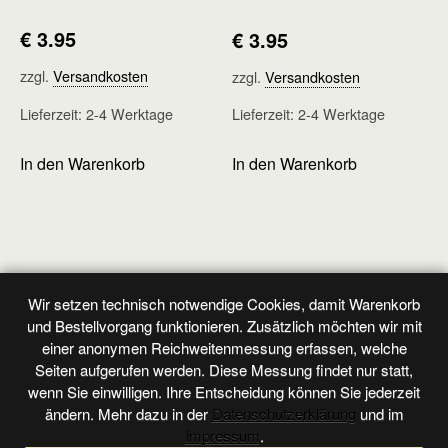
€
3.95
€
3.95
zzgl.
Versandkosten
zzgl.
Versandkosten
Lieferzeit:
2-4 Werktage
Lieferzeit:
2-4 Werktage
In den Warenkorb
In den Warenkorb
Wir setzen technisch notwendige Cookies, damit Warenkorb
Vorheriger Beitrag
Nächster Beitrag
und Bestellvorgang funktionieren. Zusätzlich möchten wir mit
Flieger - Heft 97
Originalband - Heft 119
einer anonymen Reichweitenmessung erfassen, welche
Seiten aufgerufen werden. Diese Messung findet nur statt,
wenn Sie einwilligen. Ihre Entscheidung können Sie jederzeit
ändern. Mehr dazu in der
Datenschutzerklärung
und im
Zum Seitenanfang
Impressum
.