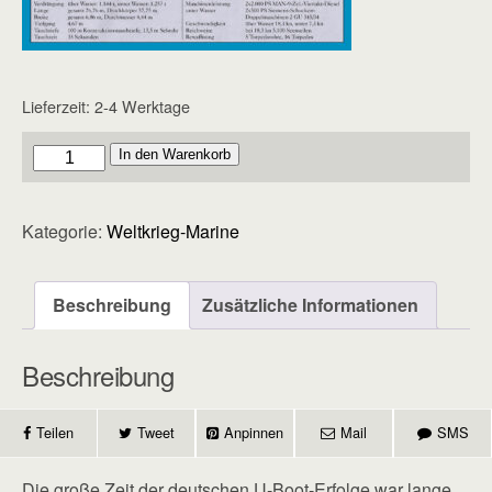
Lieferzeit:
2-4 Werktage
Marine
In den Warenkorb
-
Heft
Kategorie:
Weltkrieg-Marine
47
Menge
Beschreibung
Zusätzliche Informationen
Beschreibung
Teilen
Tweet
Anpinnen
Mail
SMS
Die große Zeit der deutschen U-Boot-Erfolge war lange