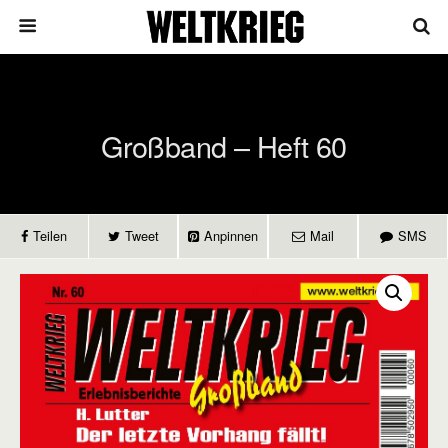
Großband – Heft 60
Teilen
Tweet
Anpinnen
Mail
SMS