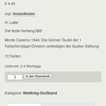
€
4.45
zzgl.
Versandkosten
H. Lutter
Der letzte Vorhang fällt!
Monte Cassino 1944: Die Grünen Teufel der 1
Fallschirmjäger-Division verteidigen die Gustav-Stellung
72 Seiten
Lieferzeit:
2-4 Werktage
Großband
In den Warenkorb
-
Heft
Kategorie:
Weltkrieg-Großband
60
Menge