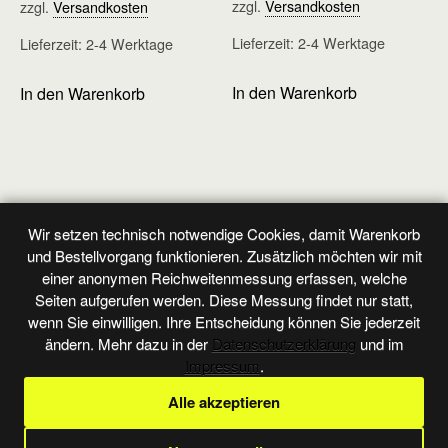
zzgl.
Versandkosten
zzgl.
Versandkosten
Lieferzeit:
2-4 Werktage
Lieferzeit:
2-4 Werktage
In den Warenkorb
In den Warenkorb
Wir setzen technisch notwendige Cookies, damit Warenkorb
Vorheriger Beitrag
Nächster Beitrag
und Bestellvorgang funktionieren. Zusätzlich möchten wir mit
Großband - Heft 59
Großband - Heft 61
einer anonymen Reichweitenmessung erfassen, welche
Seiten aufgerufen werden. Diese Messung findet nur statt,
wenn Sie einwilligen. Ihre Entscheidung können Sie jederzeit
ändern. Mehr dazu in der
Datenschutzerklärung
und im
Zum Seitenanfang
Impressum
.
Alle akzeptieren
Mobil
Desktop