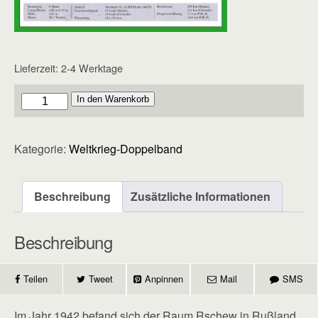
Lieferzeit:
2-4 Werktage
Doppelband
In den Warenkorb
-
Heft
Kategorie:
Weltkrieg-Doppelband
108
Menge
Beschreibung
Zusätzliche Informationen
Beschreibung
Teilen
Tweet
Anpinnen
Mail
SMS
Im Jahr 1942 befand sich der Raum Rschew in Rußland