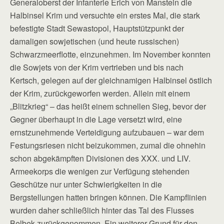
Generaloberst der Infanterie Erich von Manstein die
Halbinsel Krim und versuchte ein erstes Mal, die stark
befestigte Stadt Sewastopol, Hauptstützpunkt der
damaligen sowjetischen (und heute russischen)
Schwarzmeerflotte, einzunehmen. Im November konnten
die Sowjets von der Krim vertrieben und bis nach
Kertsch, gelegen auf der gleichnamigen Halbinsel östlich
der Krim, zurückgeworfen werden. Allein mit einem
„Blitzkrieg“ – das heißt einem schnellen Sieg, bevor der
Gegner überhaupt in die Lage versetzt wird, eine
ernstzunehmende Verteidigung aufzubauen – war dem
Festungsriesen nicht beizukommen, zumal die ohnehin
schon abgekämpften Divisionen des XXX. und LIV.
Armeekorps die wenigen zur Verfügung stehenden
Geschütze nur unter Schwierigkeiten in die
Bergstellungen hatten bringen können. Die Kampflinien
wurden daher schließlich hinter das Tal des Flusses
Belbek zurückgenommen. Ein weiterer Grund für den