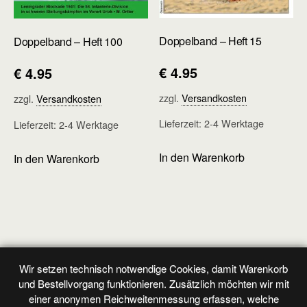
Doppelband – Heft 15
Doppelband – Heft 100
€
4.95
€
4.95
zzgl.
Versandkosten
zzgl.
Versandkosten
Lieferzeit:
2-4 Werktage
Lieferzeit:
2-4 Werktage
In den Warenkorb
In den Warenkorb
Vorheriger Beitrag
Nächster Beitrag
Wir setzen technisch notwendige Cookies, damit Warenkorb
Doppelband - Heft 9
Originalband - Abonnement
und Bestellvorgang funktionieren. Zusätzlich möchten wir mit
Bundesrepublik Deutschland
einer anonymen Reichweitenmessung erfassen, welche