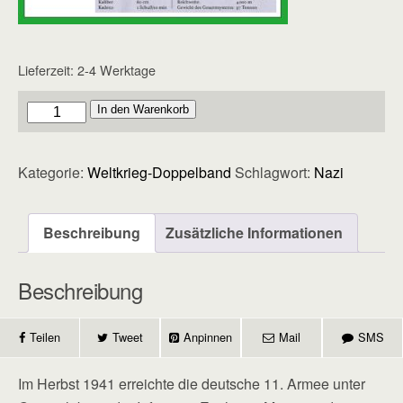
Lieferzeit:
2-4 Werktage
Doppelband
In den Warenkorb
-
Heft
Kategorie:
Weltkrieg-Doppelband
Schlagwort:
Nazi
10
Menge
Beschreibung
Zusätzliche Informationen
Beschreibung
Teilen
Tweet
Anpinnen
Mail
SMS
Im Herbst 1941 erreichte die deutsche 11. Armee unter