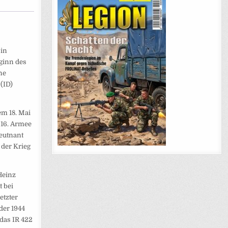
 in
eginn des
ne
(ID)
em 18. Mai
 16. Armee
Leutnant
 der Krieg
Heinz
 bei
etzter
der 1944
 das IR 422