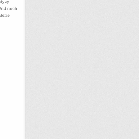
mtyzy
 Und noch
terie