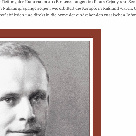
r die Rettung der Kameraden aus Einkesselungen im Raum Grjady und Se
n Nahkampfspange zeigen, wie erbittert die Kämpfe in Rußland waren.
rhof abfließen und direkt in die Arme der eindrehenden russischen Infan