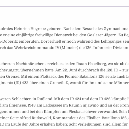
chulrates Heinrich Hogrebe geboren. Nach dem Besuch des Gymnasiums
e er eine einjährige freiwillige Dienstzeit bei den Goslarer Jägern. Zu B
-Döberitz einberufen. Dort erhielt er noch während des Lehrganges sei
rch das Wehrkreiskommando IV (Münster) die 126. Infanterie-Division 
n mehreren Nachtmärschen erreichte sie den Raum Haselberg, wo sie ab d
cherung zu übernehmen hatte. Am 22. Juni durchbrach die 126. ID – zur
hen Grenze. Mit einem Floßsack des Pionier-Bataillons 126 setzte auch 
iments (IR) 422 über einen Grenzfluß, womit für ihn und seine Männer
weren Schlachten in Rußland. Mit dem IR 424 und dem IR 426 kämpfte 
d am Ilmensee, 1943 am Ladogasee im Raum Sinjawino und an der Front
ckgenommen und bei den Kämpfen um Pleskau schwer verwundet. Sein l
seiner Seite Alfred Rutkowski, Kommandeur des Füsilier-Bataillons 126, 
ID im Laufe der Jahre erhalten haben; acht Verleihungen sind allein für