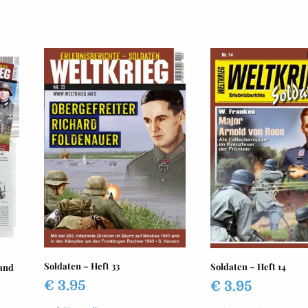
Soldaten – Heft 33
Soldaten – Heft 14
and
€
3.95
€
3.95