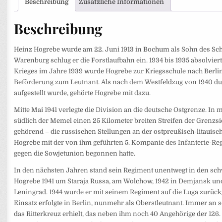
Beschreibung
Zusätzliche Informationen
Beschreibung
Heinz Hogrebe wurde am 22. Juni 1913 in Bochum als Sohn des S
Warenburg schlug er die Forstlaufbahn ein. 1934 bis 1935 absolviert
Krieges im Jahre 1939 wurde Hogrebe zur Kriegsschule nach Berlin
Beförderung zum Leutnant. Als nach dem Westfeldzug von 1940 du
aufgestellt wurde, gehörte Hogrebe mit dazu.
Mitte Mai 1941 verlegte die Division an die deutsche Ostgrenze. I
südlich der Memel einen 25 Kilometer breiten Streifen der Grenzsi
gehörend – die russischen Stellungen an der ostpreußisch-litauisc
Hogrebe mit der von ihm geführten 5. Kompanie des Infanterie-Reg
gegen die ­Sowjetunion begonnen hatte.
In den nächsten Jahren stand sein Regiment unentwegt in den sch
Hogrebe 1941 um Staraja Russa, am Wolchow, 1942 in Demjansk un
Leningrad. 1944 wurde er mit seinem Regiment auf die Luga zurü
Einsatz erfolgte in Berlin, nunmehr als Oberstleutnant. Immer an 
das Ritterkreuz erhielt, das neben ihm noch 40 Angehörige der 126. 