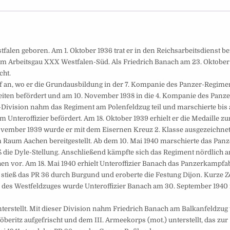
falen geboren. Am 1. Oktober 1936 trat er in den Reichsarbeitsdienst be
r im Arbeitsgau XXX Westfalen-Süd. Als Friedrich Banach am 23. Oktober
cht.
 an, wo er die Grundausbildung in der 7. Kompanie des Panzer-Re­gime
reiten befördert und am 10. November 1938 in die 4. Kompanie des Panze
Division nahm das Regiment am Polenfeldzug teil und marschierte bis 
nteroffizier befördert. Am 18. Oktober 1939 erhielt er die Medaille zu
ovember 1939 wurde er mit dem Eisernen Kreuz 2. Klasse ausgezeichnet
m Raum Aachen bereitgestellt. Ab dem 10. Mai 1940 marschierte das Panz
 die Dyle-Stellung. Anschließend kämpfte sich das Regiment nördlich a
en vor. Am 18. Mai 1940 erhielt Unteroffizier Banach das Panzerkampf
, stieß das PR 36 durch Burgund und eroberte die Festung Dijon. Kurze Ze
 des Westfeldzuges wurde Unteroffizier Banach am 30. September 1940
terstellt. Mit dieser Division nahm Friedrich Banach am Balkanfeldzug t
itz aufgefrischt und dem III. Armeekorps (mot.) unterstellt, das zur