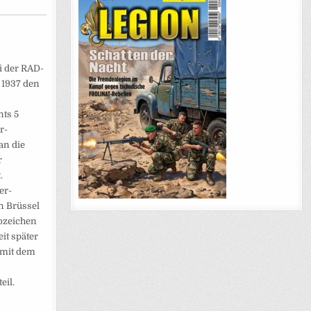
i der RAD-
 1937 den
nts 5
r-
an die
r
.
er-
n Brüssel
abzeichen
it später
 mit dem
eil.