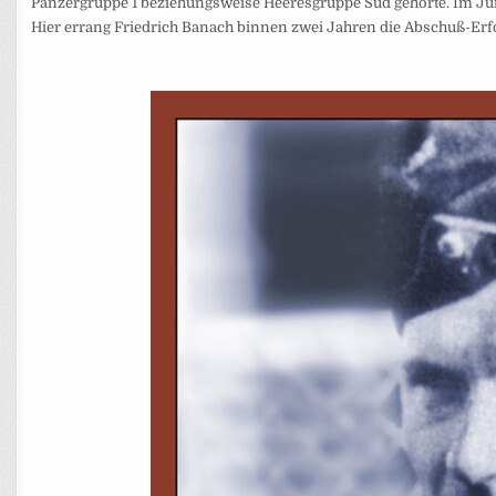
Panzergruppe 1 beziehungsweise Heeresgruppe Süd gehörte. Im Jun
Hier errang Friedrich Banach binnen zwei Jahren die Abschuß-­Erfo