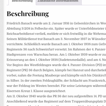
Beschreibung
Zusätzliche Informationen
Beschreibung
Friedrich Banach wurde am 2. Januar 1916 in Gelsenkirchen in West
Abteilung 3/208 in Felbecke ein. Später wurde er ­Unterfeldmeiste
Reichsarbeitdienst verließ, meldete er sich freiwillig in die Wehrma
Seinen Militärdienst trat Banach am 3. November 1937 in Wünsdorf
verrichtete. Schließlich wurde Banach am 1. Oktober 1938 zum Gef
Regiments 36 nach Schweinfurt versetzt. Im Rahmen der 4. Panzer-
Stadtgrenzen von Warschau heran. Am 1. Oktober 1939 wurde er zum U
Erinnerung an den 1. Oktober 1938 (Sudetenmedaille), und am 4. N
Vor Beginn des Westfeldzuges wurde die 4. Panzer-Division (PD) i
Regiment (PR) 36 durch Belgien, kämpfe bei Hannut und durchstieß
vorbei, nahm die Festung Mauberge und kämpfte sich bis Dünkirch
in Silber. In der zweiten Feldzughälfte, der Schlacht um Frankreich
war der Feldzug im Westen beendet. Für seine Leistungen während
Eisernen Kreuz 1. Klasse ausgezeichnet.
Am 11. Oktober 1940 wurde das PR 36 der neu aufgestellten 14. PD un
Anschließend wurde das Regiment auf dem Truppenübungsplatz Döber