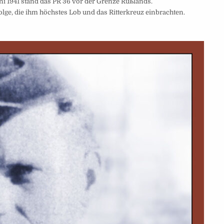
i 1941 stand das PR 36 vor der Grenze Rußlands.
lge, die ihm höchstes Lob und das Ritterkreuz einbrachten.