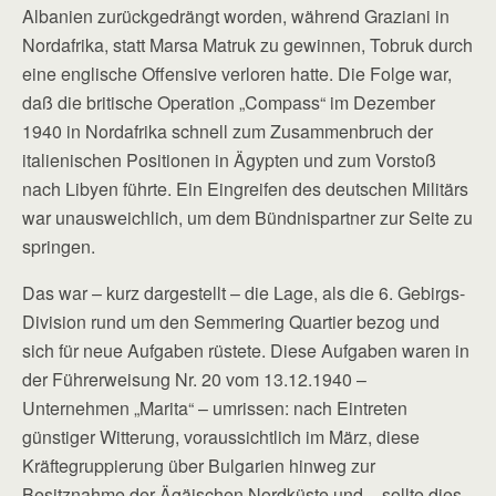
Albanien zurück­gedrängt worden, während Graziani in
Nordafrika, statt Marsa Matruk zu gewinnen, Tobruk durch
eine englische Offensive verloren hatte. Die Folge war,
daß die britische Operation „Compass“ im Dezember
1940 in Nordafrika schnell zum Zusammenbruch der
italienischen Positionen in Ägypten und zum Vorstoß
nach Libyen führte. Ein Eingreifen des deutschen Militärs
war unausweichlich, um dem Bündnispartner zur Seite zu
springen.
Das war – kurz dargestellt – die Lage, als die 6. Gebirgs-
Division rund um den Semmering Quartier bezog und
sich für neue Aufgaben rüstete. Diese Aufgaben waren in
der Führerweisung Nr. 20 vom 13.12.1940 –
Unternehmen „Marita“ – umrissen: nach Eintreten
günstiger Witterung, voraussichtlich im März, diese
Kräftegruppierung über Bulgarien hinweg zur
Besitznahme der Ägäischen Nordküste und – sollte dies