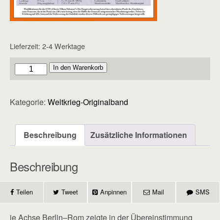
Lieferzeit:
2-4 Werktage
Originalband
In den Warenkorb
-
Heft
Kategorie:
Weltkrieg-Originalband
277
Menge
Beschreibung
Zusätzliche Informationen
Beschreibung
Teilen
Tweet
Anpinnen
Mail
SMS
ie Achse Berlin–Rom zeigte in der Übereinstimmung