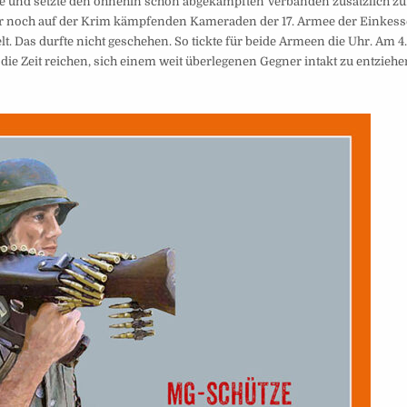
e und setzte den ohnehin schon abgekämpften Verbänden zusätzlich zu
mer noch auf der Krim kämpfenden Kameraden der 17. Armee der Einkes
. Das durfte nicht geschehen. So tickte für beide Armeen die Uhr. Am 4
ie Zeit reichen, sich einem weit überlegenen Gegner intakt zu entziehe