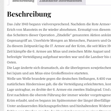
Beschreibung
Zusätzliche Informationen
Beschreibung
Das Jahr 1943 begann vielversprechend. Nachdem die Rote Armee
Erich von Manstein es ihr wieder abnehmen. Ermutigt von diesem E
das Scheitern dieser Operation „Zitadelle“ genannten Aktion ankü
Gegenangriff an. Unerhörte Mengen an Menschen, Panzern und Ge
Zu diesem Zeitpunkt lag die 17. Armee auf der Krim, die seit März
Zeit kämpfte die 6. Armee am Mius und zwischen Mitte August und
befestigte Verteidigung aufgebaut worden war und die Landser bis 
Osten.
Die Lage änderte sich dramatisch, als die überlegenen sowjetisc
bei Isjum und am Mius eine Großoffensive starteten.
Welle um Welle brandete gegen die deutschen Stellungen, 8.400 ru
natürlichen Hindernisse gab, die die Verteidigung erleichterten, k
Lage untragbar, es drohte der 6. Armee ein zweites Stalingrad. U
Erst nachdem die oberste Führung der immer wieder vorgetragenen
Krim erlaubt, und es begann im Spätsommer der längst überfällige
Unter andauernden Rückzugsgefechten und hinhaltendem Widerstand 