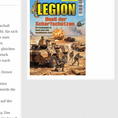
schall
t. Als sich
en zum
n.
 gleichen
stark
e nach
m Donez
keine
 wurde die
 auf der
ng. Das