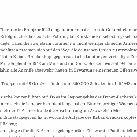
 Charkow im Frühjahr 1943 eingenommen hatte, konnte Generalfeldmar
rfolg, suchte die deutsche Führung bei Kursk die Entscheidungsschlach
ndigte, traten die Sowjets im Sommer mit nicht weniger als sechs Arme
schützen machten sich auf den Weg, die deutschen Linien zu zermalme
 1943 den Kuban-Brückenkopf gegen russische Landungen verteidigte. Zur
 Mitte September 1943 am Mius und im Donez-Becken, wo seit 1941 eine 
dahin alle Angriffe abgewehrt hatten, in Erwartung einer neuen Offensiv
hen Truppen mit 69 Großverbänden und 350.000 Soldaten im Juli 1943 a
ssische Panzer fuhren auf. Da es im Steppengebiet des Donez-Beckens 
onnten sich die Landser hier nicht lange halten. Binnen weniger ­Wochen
nd auch der 17. Armee drohte die Abschnürung am Asowschen Meer.
 Bitte stattgegeben hatte, wurde die Aufgabe des Kuban-Brückenkopfes
 Rückzug.
ging es für die 6. Armee tagelang zurück. Ziel war die Pantherstellu