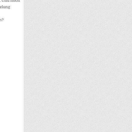
. Und noch
selung
.
n?