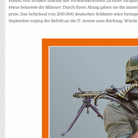
Fehlen von Straßen machte das Vorwärtskommen zu einer Strapaz
etwas belastete die Männer: Durch ihren Abzug gaben sie die im
preis. Das Schicksal von 200.000 deutschen Soldaten wäre besiegelt
September erging der Befehl an die 17. Armee zum Rückzug. Würde d