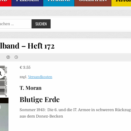
Suchen
SUCHEN
nach:
lband – Heft 172
€
3.55
zzgl.
Versandkosten
T. Moran
Blutige Erde
Sommer 1943: Die 6. und die 17. Armee in schweren Rückz
aus dem Donez-Becken