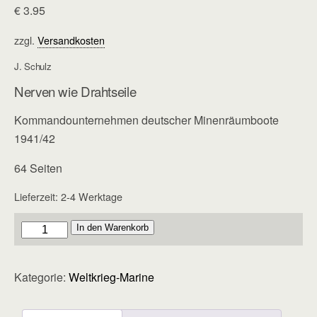
€
3.95
zzgl.
Versandkosten
J. Schulz
Nerven wie Drahtseile
Kommandounternehmen deutscher Minenräumboote
1941/42
64 Seiten
Lieferzeit:
2-4 Werktage
Marine
In den Warenkorb
-
Heft
Kategorie:
Weltkrieg-Marine
35
Menge