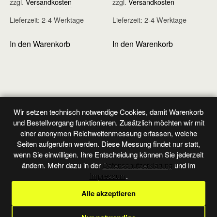
zzgl.
Versandkosten
zzgl.
Versandkosten
Lieferzeit:
2-4 Werktage
Lieferzeit:
2-4 Werktage
In den Warenkorb
In den Warenkorb
Wir setzen technisch notwendige Cookies, damit Warenkorb
Vorheriger Beitrag
Nächster Beitrag
und Bestellvorgang funktionieren. Zusätzlich möchten wir mit
Marine - Heft 34
Marine - Heft 36
einer anonymen Reichweitenmessung erfassen, welche
Seiten aufgerufen werden. Diese Messung findet nur statt,
wenn Sie einwilligen. Ihre Entscheidung können Sie jederzeit
ändern. Mehr dazu in der
Datenschutzerklärung
und im
Zum Seitenanfang
Impressum
.
Alle akzeptieren
Mobil
Desktop