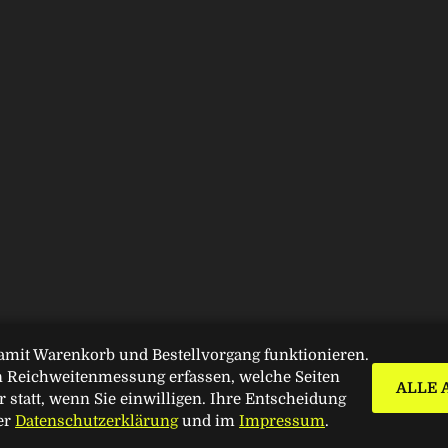
amit Warenkorb und Bestellvorgang funktionieren.
 Reichweitenmessung erfassen, welche Seiten
Copyright © 2026 Weltkrieg Online
ALLE 
 statt, wenn Sie einwilligen. Ihre Entscheidung
Design by ThemesDNA.com
er
Datenschutzerklärung
und im
Impressum
.
Vertrag widerrufen