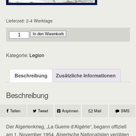
Lieferzeit:
2-4 Werktage
Legion
In den Warenkorb
-
Heft
Kategorie:
Legion
35
Menge
Beschreibung
Zusätzliche Informationen
Beschreibung
Teilen
Tweet
Anpinnen
Mail
SMS
Der Algerienkrieg, „La Guerre d‘Algérie“, begann offiziell
am 1. November 1954. Algerische Nationalisten verübten