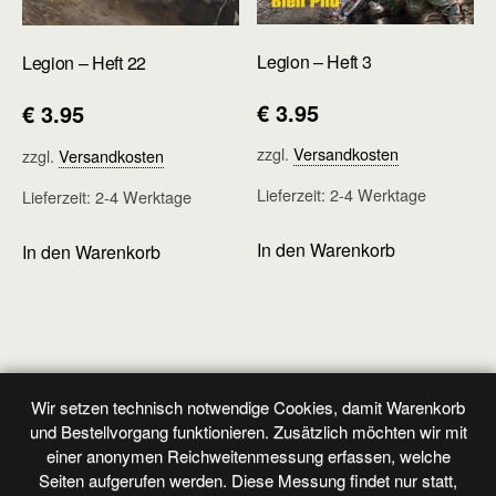
Legion – Heft 3
Legion – Heft 22
€
3.95
€
3.95
zzgl.
Versandkosten
zzgl.
Versandkosten
Lieferzeit:
2-4 Werktage
Lieferzeit:
2-4 Werktage
In den Warenkorb
In den Warenkorb
Wir setzen technisch notwendige Cookies, damit Warenkorb
Vorheriger Beitrag
Nächster Beitrag
und Bestellvorgang funktionieren. Zusätzlich möchten wir mit
Flieger - Heft 104
Marine - Heft 94
einer anonymen Reichweitenmessung erfassen, welche
Seiten aufgerufen werden. Diese Messung findet nur statt,