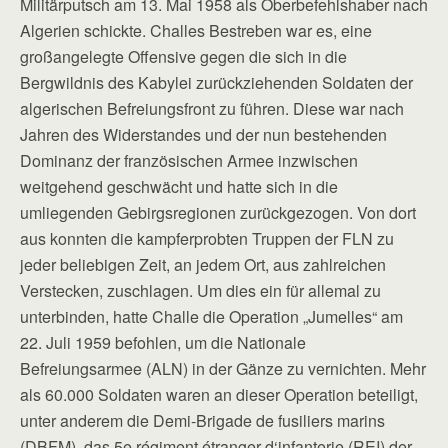
Militärputsch am 13. Mai 1958 als Oberbefehlshaber nach
Algerien schickte. Challes Bestreben war es, eine
großangelegte Offensive gegen die sich in die
Bergwildnis des Kabylei zurückziehenden Soldaten der
algerischen Befreiungsfront zu führen. Diese war nach
Jahren des Widerstandes und der nun bestehenden
Dominanz der französischen Armee inzwischen
weitgehend geschwächt und hatte sich in die
umliegenden Gebirgsregionen zurückgezogen. Von dort
aus konnten die kampferprobten Truppen der FLN zu
jeder beliebigen Zeit, an jedem Ort, aus zahlreichen
Verstecken, zuschlagen. Um dies ein für allemal zu
unterbinden, hatte Challe die Operation „Jumelles“ am
22. Juli 1959 befohlen, um die Nationale
Befreiungsarmee (ALN) in der Gänze zu vernichten. Mehr
als 60.000 Soldaten waren an dieser Operation beteiligt,
unter anderem die Demi-­Brigade de fusiliers marins
(DBFM), das 5e régiment étranger d‘infanterie (REI) der