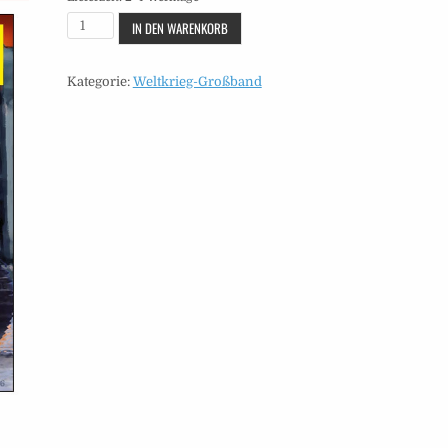
Großband
IN DEN WARENKORB
-
Heft
Kategorie:
Weltkrieg-Großband
28
Menge