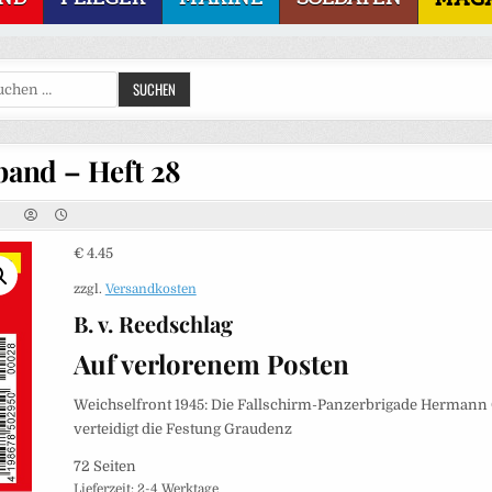
Suchen
SUCHEN
nach:
and – Heft 28
€
4.45
zzgl.
Versandkosten
B. v. Reedschlag
Auf verlorenem Posten
Weichselfront 1945: Die Fallschirm-Panzerbrigade Hermann
verteidigt die Festung Graudenz
72 Seiten
Lieferzeit:
2-4 Werktage