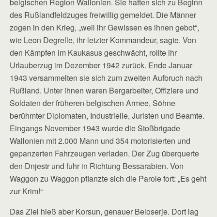
belgischen Region Wallonien. Sie hatten sich zu Beginn
des Rußlandfeldzuges freiwillig gemeldet. Die Männer
zogen in den Krieg, „weil ihr Gewissen es ihnen gebot“,
wie Leon Degrelle, ihr letzter Kommandeur, sagte. Von
den Kämpfen im Kaukasus geschwächt, rollte ihr
Urlauberzug im Dezember 1942 zurück. Ende Januar
1943 versammelten sie sich zum zweiten Aufbruch nach
Rußland. Unter ihnen waren Bergarbeiter, Offiziere und
Soldaten der früheren belgischen Armee, Söhne
berühmter Diplomaten, Industrielle, Juristen und Beamte.
Eingangs November 1943 wurde die Stoßbrigade
Wallonien mit 2.000 Mann und 354 motorisierten und
gepanzerten Fahrzeugen verladen. Der Zug überquerte
den Dnjestr und fuhr in Richtung Bessarabien. Von
Waggon zu Waggon pflanzte sich die Parole fort: „Es geht
zur Krim!“
Das Ziel hieß aber Korsun, genauer Beloserje. Dort lag