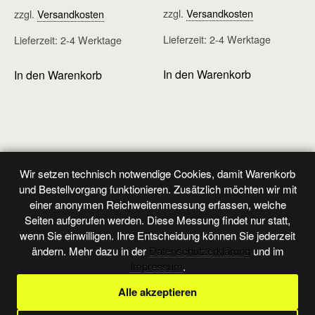
zzgl.
Versandkosten
zzgl.
Versandkosten
Lieferzeit:
2-4 Werktage
Lieferzeit:
2-4 Werktage
In den Warenkorb
In den Warenkorb
Wir setzen technisch notwendige Cookies, damit Warenkorb
Vorheriger Beitrag
Nächster Beitrag
und Bestellvorgang funktionieren. Zusätzlich möchten wir mit
Doppelband - Heft 145
Großband - Heft 140
einer anonymen Reichweitenmessung erfassen, welche
Seiten aufgerufen werden. Diese Messung findet nur statt,
wenn Sie einwilligen. Ihre Entscheidung können Sie jederzeit
ändern. Mehr dazu in der
Datenschutzerklärung
und im
Zum Seitenanfang
Impressum
.
Alle akzeptieren
Mobil
Desktop