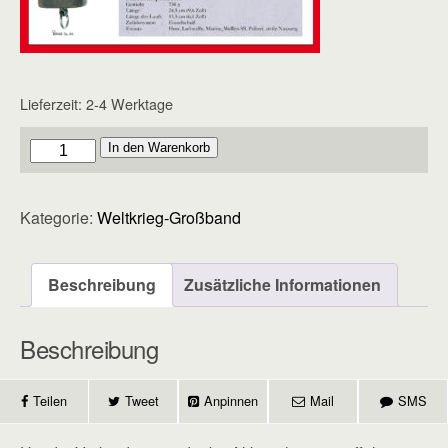
Lieferzeit:
2-4 Werktage
Großband
In den Warenkorb
-
Heft
Kategorie:
Weltkrieg-Großband
139
Menge
Beschreibung
Zusätzliche Informationen
Beschreibung
Teilen
Tweet
Anpinnen
Mail
SMS