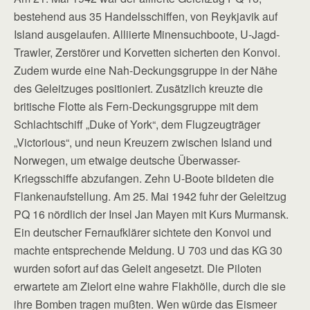
bestehend aus 35 Handelsschiffen, von Reykjavik auf
Island ausgelaufen. Alliierte Minensuchboote, U-Jagd-
Trawler, Zerstörer und Korvetten sicherten den Konvoi.
Zudem wurde eine Nah-Deckungsgruppe in der Nähe
des Geleitzuges positioniert. Zusätzlich kreuzte die
britische Flotte als Fern-Deckungsgruppe mit dem
Schlachtschiff „Duke of York“, dem Flugzeugträger
„Victorious“, und neun Kreuzern zwischen Island und
Norwegen, um etwaige deutsche Überwasser-
Kriegsschiffe abzufangen. Zehn U-Boote bildeten die
Flankenaufstellung. Am 25. Mai 1942 fuhr der Geleitzug
PQ 16 nördlich der Insel Jan Mayen mit Kurs Murmansk.
Ein deutscher Fernaufklärer sichtete den Konvoi und
machte entsprechende Meldung. U 703 und das KG 30
wurden sofort auf das Geleit angesetzt. Die Piloten
erwartete am Zielort eine wahre Flakhölle, durch die sie
ihre Bomben tragen mußten. Wen würde das Eismeer