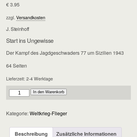
€
3.95
zzgl.
Versandkosten
J. Steinhoff
Start ins Ungewisse
Der Kampf des Jagdgeschwaders 77 um Sizilien 1943
64 Seiten
Lieferzeit:
2-4 Werktage
Flieger
In den Warenkorb
-
Heft
Kategorie:
Weltkrieg-Flieger
63
Menge
Beschreibung
Zusätzliche Informationen