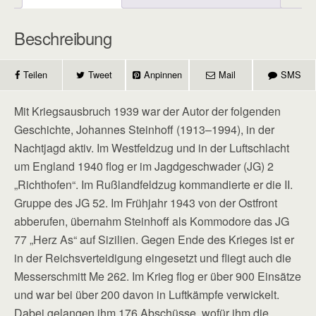
Beschreibung
Teilen
Tweet
Anpinnen
Mail
SMS
Mit Kriegsausbruch 1939 war der Autor der folgenden
Geschichte, Johannes Steinhoff (1913–1994), in der
Nachtjagd aktiv. Im Westfeldzug und in der Luftschlacht
um England 1940 flog er im Jagd­geschwader (JG) 2
„Richthofen“. Im Rußlandfeldzug kommandierte er die II.
Gruppe des JG 52. Im Frühjahr 1943 von der Ostfront
abberufen, übernahm Steinhoff als Kommodore das JG
77 „Herz As“ auf Sizilien. Gegen Ende des Krieges ist er
in der Reichsverteidigung eingesetzt und fliegt auch die
Messerschmitt Me 262. Im Krieg flog er über 900 Einsätze
und war bei über 200 davon in Luftkämpfe verwickelt.
Dabei gelangen ihm 176 Abschüsse, wofür ihm die