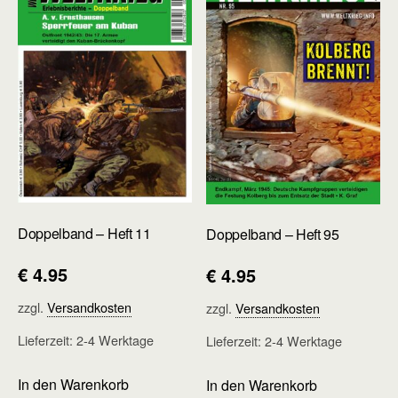
auf.
Die
Optionen
können
auf
der
Produktseite
gewählt
werden
Doppelband – Heft 11
Doppelband – Heft 95
€
4.95
€
4.95
zzgl.
Versandkosten
zzgl.
Versandkosten
Lieferzeit:
2-4 Werktage
Lieferzeit:
2-4 Werktage
In den Warenkorb
In den Warenkorb