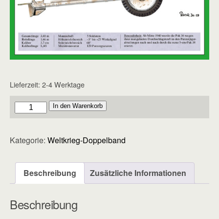
Lieferzeit:
2-4 Werktage
Doppelband
In den Warenkorb
-
Heft
Kategorie:
Weltkrieg-Doppelband
77
Menge
Beschreibung
Zusätzliche Informationen
Beschreibung