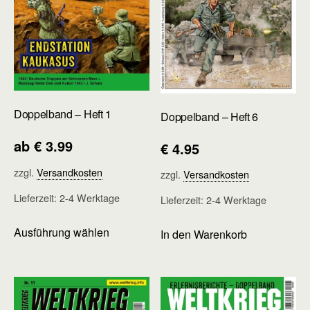
Doppelband – Heft 1
Doppelband – Heft 6
ab
€
3.99
€
4.95
zzgl.
Versandkosten
zzgl.
Versandkosten
Lieferzeit:
2-4 Werktage
Lieferzeit:
2-4 Werktage
Dieses
Ausführung wählen
In den Warenkorb
Produkt
weist
mehrere
Varianten