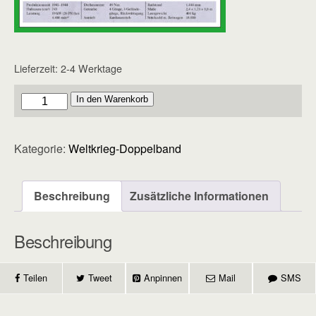
Lieferzeit:
2-4 Werktage
Doppelband
In den Warenkorb
-
Heft
Kategorie:
Weltkrieg-Doppelband
69
Menge
Beschreibung
Zusätzliche Informationen
Beschreibung
Teilen
Tweet
Anpinnen
Mail
SMS