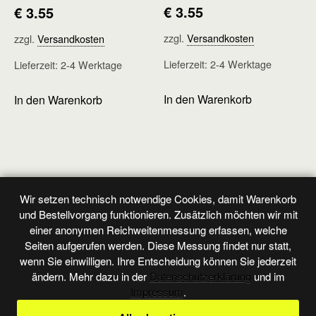
€
3.55
€
3.55
zzgl.
Versandkosten
zzgl.
Versandkosten
Lieferzeit:
2-4 Werktage
Lieferzeit:
2-4 Werktage
In den Warenkorb
In den Warenkorb
Wir setzen technisch notwendige Cookies, damit Warenkorb
Vorheriger Beitrag
Nächster Beitrag
und Bestellvorgang funktionieren. Zusätzlich möchten wir mit
Legion - Heft 15
Originalband - Heft 7
einer anonymen Reichweitenmessung erfassen, welche
Seiten aufgerufen werden. Diese Messung findet nur statt,
wenn Sie einwilligen. Ihre Entscheidung können Sie jederzeit
ändern. Mehr dazu in der
Datenschutzerklärung
und im
Zum Seitenanfang
Impressum
.