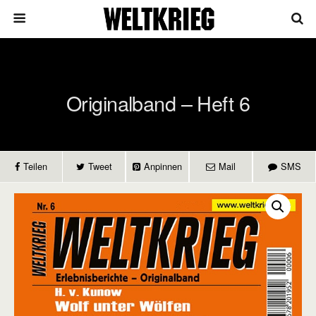
Originalband – Heft 6
Teilen
Tweet
Anpinnen
Mail
SMS