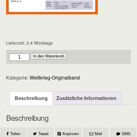
Lieferzeit:
2-4 Werktage
Originalband
In den Warenkorb
-
Heft
Kategorie:
Weltkrieg-Originalband
6
Menge
Beschreibung
Zusätzliche Informationen
Beschreibung
Teilen
Tweet
Anpinnen
Mail
SMS