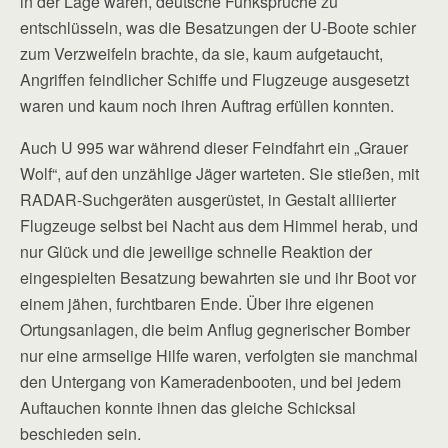
in der Lage waren, deutsche Funksprüche zu
entschlüsseln, was die Besatzungen der U-Boote schier
zum Verzweifeln brachte, da sie, kaum aufgetaucht,
Angriffen feindlicher Schiffe und Flugzeuge ausgesetzt
waren und kaum noch ihren Auftrag erfüllen konnten.
Auch U 995 war während dieser Feindfahrt ein „Grauer
Wolf“, auf den unzählige Jäger warteten. Sie stießen, mit
RADAR-Suchgeräten ausgerüstet, in Gestalt alliierter
Flugzeuge selbst bei Nacht aus dem Himmel herab, und
nur Glück und die jeweilige schnelle Reaktion der
eingespielten Besatzung bewahrten sie und ihr Boot vor
einem jähen, furchtbaren Ende. Über ihre eigenen
Ortungsanlagen, die beim Anflug gegnerischer Bomber
nur eine armselige Hilfe waren, verfolgten sie manchmal
den Untergang von Kameradenbooten, und bei jedem
Auftauchen konnte ihnen das gleiche Schicksal
beschieden sein.