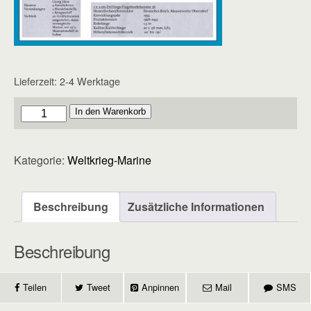
Lieferzeit:
2-4 Werktage
Marine
In den Warenkorb
-
Heft
Kategorie:
Weltkrieg-Marine
3
Menge
Beschreibung
Zusätzliche Informationen
Beschreibung
Teilen
Tweet
Anpinnen
Mail
SMS