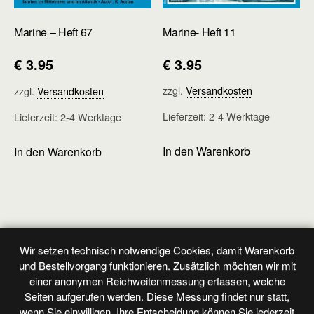
Marine- Heft 11
Marine – Heft 67
€
3.95
€
3.95
zzgl.
Versandkosten
zzgl.
Versandkosten
Lieferzeit:
2-4 Werktage
Lieferzeit:
2-4 Werktage
In den Warenkorb
In den Warenkorb
Wir setzen technisch notwendige Cookies, damit Warenkorb
Vorheriger Beitrag
Nächster Beitrag
und Bestellvorgang funktionieren. Zusätzlich möchten wir mit
Marine - Heft 2
Marine - Heft 4
einer anonymen Reichweitenmessung erfassen, welche
Seiten aufgerufen werden. Diese Messung findet nur statt,
wenn Sie einwilligen. Ihre Entscheidung können Sie jederzeit