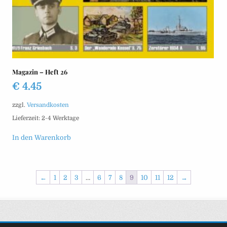
Magazin – Heft 26
€
4.45
zzgl.
Versandkosten
Lieferzeit:
2-4 Werktage
In den Warenkorb
←
1
2
3
…
6
7
8
9
10
11
12
→