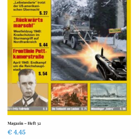
Magazin – Heft 32
€
4.45