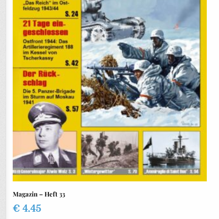
Magazin – Heft 33
€
4.45