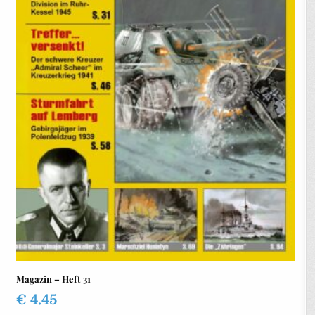
Magazin – Heft 31
€
4.45