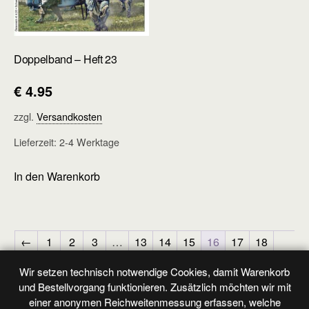
Doppelband – Heft 23
€
4.95
zzgl.
Versandkosten
Lieferzeit:
2-4 Werktage
In den Warenkorb
←
1
2
3
…
13
14
15
16
17
18
19
→
Wir setzen technisch notwendige Cookies, damit Warenkorb
und Bestellvorgang funktionieren. Zusätzlich möchten wir mit
einer anonymen Reichweitenmessung erfassen, welche